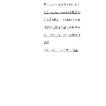
勲さんともう映画を作りたく
なかったか」――鈴木敏夫が
語る高畑勲』 鈴木敏夫と高
畑勲の壮絶な作品との対峙物
語。プロデューサー志望者は
必読
CM・MV・ドラマ・映画