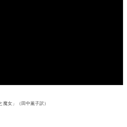
と魔女」（田中薫子訳）