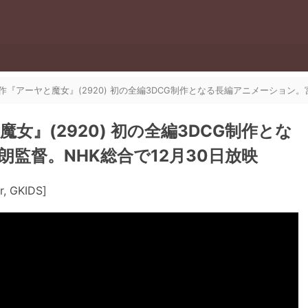
『アーヤと魔女』(2920) 初の全編3DCG制作となる長編アニメーション。
』(2920) 初の全編3DCG制作とな
監督。NHK総合で12月30日放映
er, GKIDS]