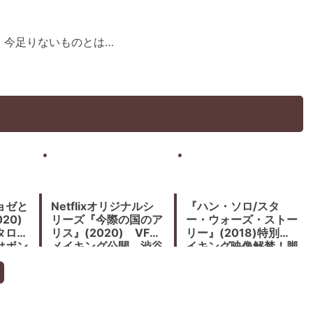
、今足りないものとは…
ョゼと
Netflixオリジナルシ
『ハン・ソロ/スタ
20)
リーズ『今際の国のア
ー・ウォーズ・ストー
タロ
リス』(2020) VFX
リー』(2018)特別メ
はボン
メイキング公開。渋谷
イキング映像解禁！脚
スクランブル無人シー
本ローレンス・キャス
ンは足利オープンセッ
ダン、監督はロン・ハ
トで撮影
ワード