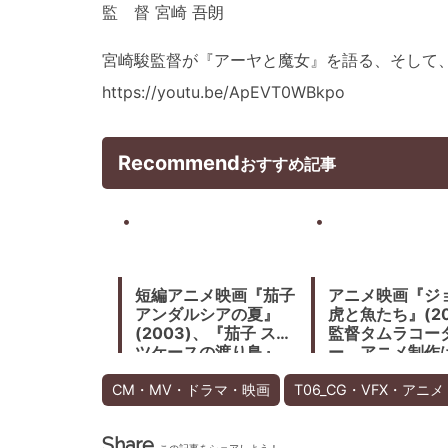
監 督 宮崎 吾朗
宮崎駿監督が『アーヤと魔女』を語る、そして
https://youtu.be/ApEVT0WBkpo
Recommend
おすすめ記事
短編アニメ映画『茄子
アニメ映画『ジ
アンダルシアの夏』
虎と魚たち』(20
(2003)、『茄子 スー
監督タムラコー
ツケースの渡り鳥』
ー、アニメ制作
(2007) ジブリ出身
ズ
の高坂希太郎監督が自
CM・MV・ドラマ・映画
T06_CG・VFX・アニメ
転車競技の世界をスト
イックに描く。
Share