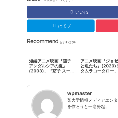
この記事をシェアしよう！
いいね
はてブ
Recommend
おすすめ記事
短編アニメ映画『茄子
アニメ映画『ジョ
アンダルシアの夏』
と魚たち』(2020)
(2003)、『茄子 スーツ
タムラコータロー
ケースの渡り鳥』
メ制作はボンズ
(2007) ジブリ出身の
高坂希太郎監督が自転車
競技の世界をストイック
wpmaster
に描く。
某大学情報メディアエンタ
を作ろうと一念発起。