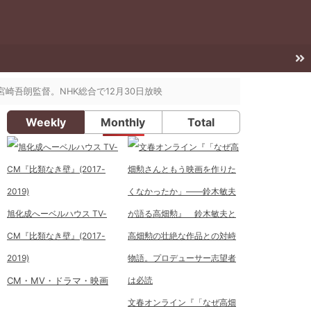
宮崎吾朗監督。NHK総合で12月30日放映
Weekly
Monthly
Total
旭化成へーベルハウス TV-
CM『比類なき壁』(2017-
2019)
CM・MV・ドラマ・映画
文春オンライン『「なぜ高畑