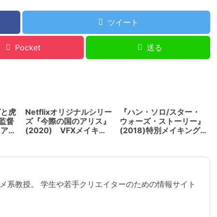
ツイート
Pocket
送る
ゼと虎
Netflixオリジナルシリー
『ハン・ソロ/スター・
 監督
ズ『今際の国のアリス』
ウォーズ・ストーリー』
、アニ
(2020) VFXメイキン
(2018)特別メイキング
グ公開。渋谷スクランブ
映像解禁！脚本ローレン
ル無人シーンは足利オー
ス・キャスダン、監督は
プンセットで撮影
ロン・ハワード
メ系教授。 学生や若手クリエイターのための情報サイト