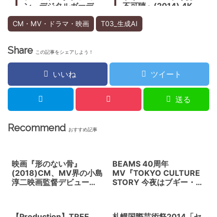
ン。デジタルガーデ
不可聴」(2014) 4K
ン、メディアガーデ
Viewing×坂本龍一×真
ン、ルーデンス、クラ
鍋大度 SONY PCL
CM・MV・ドラマ・映画
T03_生成AI
ンクなどを擁する。
Share
この記事をシェアしよう！
いいね
ツイート
送る
Recommend
おすすめ記事
映画『形のない骨』
BEAMS 40周年
(2018)CM、MV界の小島
MV『TOKYO CULTURE
淳二映画監督デビュー
STORY 今夜はブギー・バ
作。九州オーディション
ック』(2016) カルチャ
200人から選ばれた無名
ー、ファッション、音楽
の役者たちが織り成すリ
の映像走馬灯
【Production】TREE
札幌国際芸術祭2014「セ