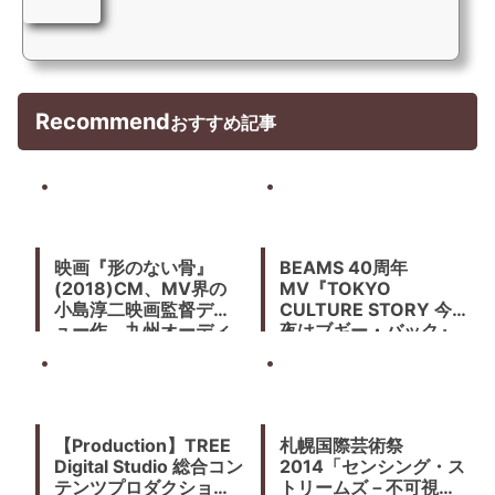
Recommend
おすすめ記事
映画『形のない骨』
BEAMS 40周年
(2018)CM、MV界の
MV『TOKYO
小島淳二映画監督デビ
CULTURE STORY 今
ュー作。九州オーディ
夜はブギー・バック』
ション200人から選ば
(2016) カルチャー、フ
れた無名の役者たちが
ァッション、音楽の映
織り成すリアルな世界
像走馬灯
観
【Production】TREE
札幌国際芸術祭
Digital Studio 総合コン
2014「センシング・ス
テンツプロダクショ
トリームズ－不可視、