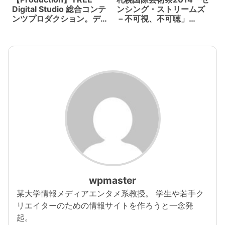
アルな世界観
Digital Studio 総合コンテ
ンシング・ストリームズ
ンツプロダクション。デ
－不可視、不可聴」
ジタルガーデン、メディ
(2014) 4K Viewing×坂本
アガーデン、ルーデン
龍一×真鍋大度 SONY
ス、クランクなどを擁す
PCL
る。
wpmaster
某大学情報メディアエンタメ系教授。 学生や若手ク
リエイターのための情報サイトを作ろうと一念発
起。