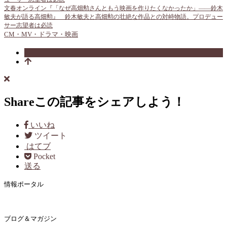
文春オンライン『「なぜ高畑勲さんともう映画を作りたくなかったか」――鈴木
敏夫が語る高畑勲』 鈴木敏夫と高畑勲の壮絶な作品との対峙物語。プロデュー
サー志望者は必読
CM・MV・ドラマ・映画
Share
この記事をシェアしよう！
いいね
ツイート
はてブ
Pocket
送る
情報ポータル
ブログ＆マガジン