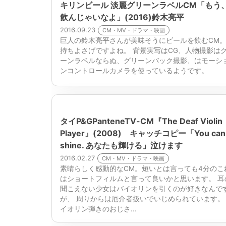
キリンビール 淡麗グリーンラベルCM「もう
飲んじゃいなよ」(2016)鈴木亮平
2016.09.23
CM・MV・ドラマ・映画
巨人の鈴木亮平さんが美味そうにビールを飲むCM
持ちよさげですよね。 背景実写はCG、人物撮影は
ーンラベルならぬ、グリーンバック撮影、はモーシ
ンコントロールカメラを使っているようです。
タイP&GPanteneTV-CM『The Deaf Violin
Player』(2008) キャッチコピー「You can
shine. あなたも輝ける」泣けます
2016.02.27
CM・MV・ドラマ・映画
素晴らしく感動的なCM。短いとは言っても4分のこ
はショートフィルムと言って良いかと思います。 耳
聞こえない少女はバイオリンを引くのが好きなんで
が、 周りからは厄介者扱いでいじめられています。
イオリン弾きのおじさ...