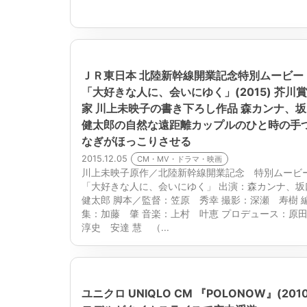
ＪＲ東日本 北陸新幹線開業記念特別ムービー
「大好きな人に、会いにゆく」(2015) 芥川
家 川上未映子の書き下ろし作品 森カンナ、
健太郎の自然な遠距離カップルのひと時の手
なぎがほっこりさせる
2015.12.05
CM・MV・ドラマ・映画
川上未映子原作／北陸新幹線開業記念 特別ムービ
「大好きな人に、会いにゆく」 出演：森カンナ、坂
健太郎 脚本／監督：笠原 秀幸 撮影：深瀬 寿樹 
集：加藤 肇 音楽：上村 叶恵 プロデュース：原
淳史 安達 慧 （...
ユニクロ UNIQLO CM 『POLONOW』(2010