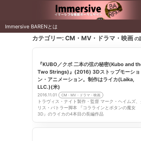
Immersive BARENとは
カテゴリー:
CM・MV・ドラマ・映画
の
『KUBO／クボ 二本の弦の秘密(Kubo and th
Two Strings)』(2016) 3Dストップモーショ
ン・アニメーション。制作はライカ(Laika,
LLC.)(米)
2016.11.01
CM・MV・ドラマ・映画
トラヴィス・ナイト製作・監督 マーク・ヘイムズ、
リス・バトラー脚本 『コララインとボタンの魔女
3D』のライカの4本目の長編作品