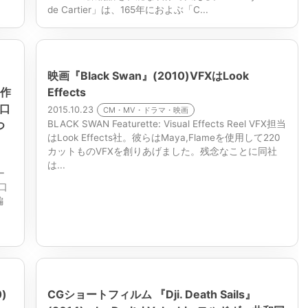
de Cartier」は、165年におよぶ「C...
映画『Black Swan』(2010)VFXはLook
賞作
Effects
坂口
2015.10.23
CM・MV・ドラマ・映画
つ
BLACK SWAN Featurette: Visual Effects Reel VFX担当
はLook Effects社。彼らはMaya,Flameを使用して220
カットものVFXを創りあげました。残念なことに同社
は...
ー
口
編
田
)
CGショートフィルム 『Dji. Death Sails』