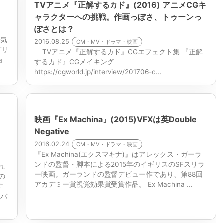
、
TVアニメ『正解するカド』(2016) アニメCGキ
ャラクターへの挑戦。作画っぽさ、トゥーンっ
ぽさとは？
。気
2016.08.25
CM・MV・ドラマ・映画
グリ
TVアニメ『正解するカド』CGエフェクト集 『正解
ョ
するカド』CGメイキング
https://cgworld.jp/interview/201706-c...
映画『Ex Machina』(2015)VFXは英Double
Negative
2016.02.24
CM・MV・ドラマ・映画
『Ex Machina(エクスマキナ)』はアレックス・ガーラ
ンドの監督・脚本による2015年のイギリスのSFスリラ
れ
ー映画。ガーランドの監督デビュー作であり、第88回
の
アカデミー賞視覚効果賞受賞作品。 Ex Machina ...
す
 バ