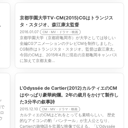
京都学園大学TV-CM(2015)CGはトランジス
o。
タ・スタジオ、森江康太監督
2016.01.07
CM・MV・ドラマ・映画
京都学園大学（京都府亀岡市）が大学としては珍しい
全編CGアニメ―ションのテレビCMを制作しました。
e
CG制作はトランジスタ・スタジオ。監督は森江康太。
今回のCMは、2015年4月に現在の京都亀岡キャンパス
に加えて京都太秦...
L’Odyssée de Cartier(2012)カルティエのCM
はやっぱり豪華絢爛。2年の歳月をかけて製作し
デ
た3分半の叙事詩
画で
2015.12.10
CM・MV・ドラマ・映画
トロ
カルティエのCMはどれをとっても素晴らしい。 歴史
ウ
的なアイコンの豹「パンテール」が主人公となり、
Cartierの旅物語を壮麗な映像で伝える。「L’Odyssée