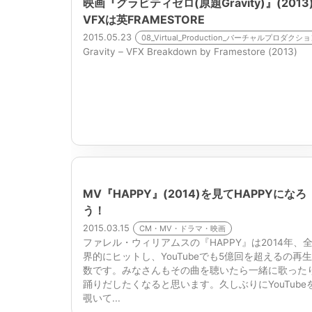
映画『グラビティゼロ(原題Gravity)』(2013
VFXは英FRAMESTORE
2015.05.23
08_Virtual_Production_バーチャルプロダクシ
Gravity – VFX Breakdown by Framestore (2013)
MV『HAPPY』(2014)を見てHAPPYになろ
う！
2015.03.15
CM・MV・ドラマ・映画
ファレル・ウィリアムスの『HAPPY』は2014年、
界的にヒットし、YouTubeでも5億回を超えるの再
数です。みなさんもその曲を聴いたら一緒に歌った
踊りだしたくなると思います。久しぶりにYouTube
覗いて...