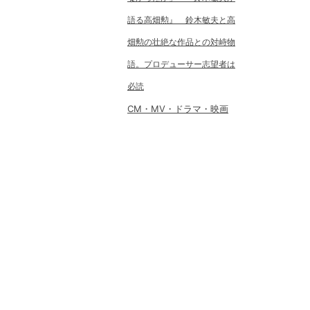
語る高畑勲』 鈴木敏夫と高
畑勲の壮絶な作品との対峙物
語。プロデューサー志望者は
必読
CM・MV・ドラマ・映画