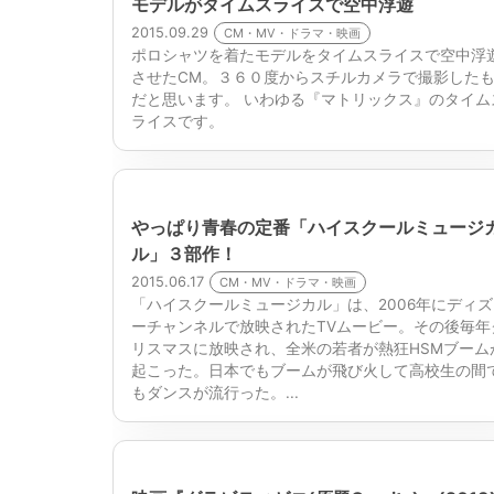
モデルがタイムスライスで空中浮遊
2015.09.29
CM・MV・ドラマ・映画
ポロシャツを着たモデルをタイムスライスで空中浮
させたCM。３６０度からスチルカメラで撮影した
だと思います。 いわゆる『マトリックス』のタイム
ライスです。
やっぱり青春の定番「ハイスクールミュージ
ル」３部作！
2015.06.17
CM・MV・ドラマ・映画
「ハイスクールミュージカル」は、2006年にディズ
ーチャンネルで放映されたTVムービー。その後毎年
リスマスに放映され、全米の若者が熱狂HSMブーム
起こった。日本でもブームが飛び火して高校生の間
もダンスが流行った。...