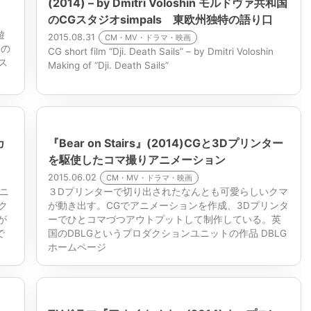
(2014) – by Dmitri Voloshin モルドヴァ共和国
のCGスタジオsimpals 東欧州独特の語り口
遊
2015.08.31
CM・MV・ドラマ・映画
もの
CG short film “Dji. Death Sails” – by Dmitri Voloshin
ス
Making of “Dji. Death Sails”
カ
『Bear on Stairs』(2014)CGと3Dプリンター
を駆使したコマ撮りアニメーション
2015.06.02
CM・MV・ドラマ・映画
ニ
３Dプリンターで切り出されたなんとも可愛らしいクマ
ク
が動き出す。CGでアニメーションを作成、3Dプリンタ
が
ーでひとコマづつアウトプットして制作している。英
で
国のDBLGというプロダクションユニットの作品 DBLG
ホームページ