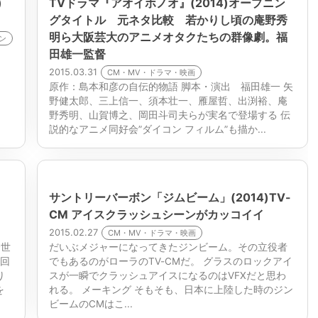
)
TVドラマ『アオイホノオ』(2014)オープニン
グタイトル 元ネタ比較 若かりし頃の庵野秀
明ら大阪芸大のアニメオタクたちの群像劇。福
ョン
田雄一監督
2015.03.31
CM・MV・ドラマ・映画
原作：島本和彦の自伝的物語 脚本・演出 福田雄一 矢
野健太郎、三上信一、須本壮一、雁屋哲、出渕裕、庵
野秀明、山賀博之、岡田斗司夫らが実名で登場する 伝
説的なアニメ同好会”ダイコン フィルム”も描か...
サントリーバーボン「ジムビーム」(2014)TV-
CM アイスクラッシュシーンがカッコイイ
2015.02.27
CM・MV・ドラマ・映画
全世
だいぶメジャーになってきたジンビーム。その立役者
生回
でもあるのがローラのTV-CMだ。 グラスのロックアイ
り
スが一瞬でクラッシュアイスになるのはVFXだと思わ
を
れる。 メーキング そもそも、日本に上陸した時のジン
ビームのCMはこ...