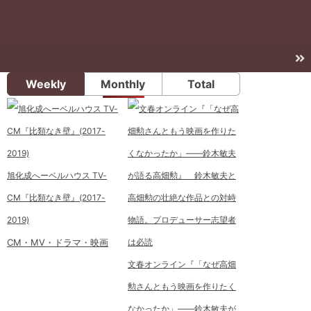
Weekly
Monthly
Total
旭化成へーベルハウス TV-
CM『比類なき壁』(2017-
2019)
CM・MV・ドラマ・映画
文春オンライン『「なぜ高畑
勲さんともう映画を作りたく
なかったか」――鈴木敏夫が